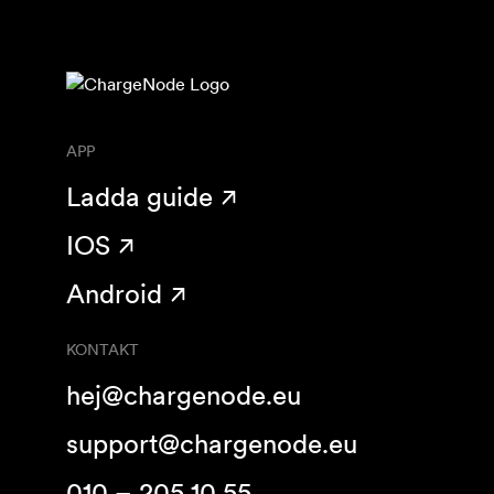
APP
Ladda guide
IOS
Android
KONTAKT
hej@chargenode.eu
support@chargenode.eu
010 – 205 10 55